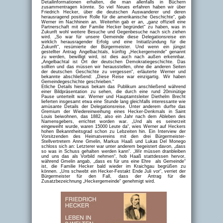
Detailinformationen erhalten, die man allenfalls in Büchern
zusammentragen könnte. So viel Neues erfahren haben wir über
Friedrich Hecker, über die deutschen Auswanderer und deren
herausragend positive Rolle für die amerikanische Geschichte“, gab
Werner im Nachhinein an. Weiterhin gab er an, „ganz offiziell eine
Partnerschaft mit der Familie Hecker begründet“ zu haben, was in
Zukunft wohl weitere Besuche und Gegenbesuche nach sich ziehen
wird. „So war für unsere Gemeinde diese Delegationsreise ein
wirklich herausragender Erfolg und eine Initiatlzündung für die
Zukunft“, resümierte der Bürgermeister. Und wenn ein jüngst
gestellter Antrag Angelbachtals, künftig „Heckergemeinde“ genannt
zu werden, bewilligt wird, ist dies auch nach außen erkennbar.
„Angelbachtal ist Ort der deutschen Demokratiegeschichte. Das
sollten und das müssen wir herausstellen, ohne die anderen Seiten
der deutschen Geschichte zu vergessen“, erläuterte Werner und
bekannte abschließend: „Diese Reise war einzigartig. Wir haben
Gemeindegeschichte geschrieben.“
Etliche Details hieraus bekam das Publikum anschließend während
einer Bildpräsentation zu sehen, die durch eine rund 20minütige
Pause unterteilt war. Werner und Hauptamtsleiter Diethelm Brecht
lieferten insgesamt etwa eine Stunde lang gleichfalls interessante wie
amüsante Details der Delegationsreise. Unter anderem durfte das
Gremium der Wiedereinweihung eines Hecker-Denkmals in Saint
Louis beiwohnen, das 1882, also ein Jahr nach dem Ableben des
Namensgebers, errichtet worden war. „Und als es seinerzeit
eingeweiht wurde, waren 15000 Leute da“, wies Werner auf Heckers
hohen Bekanntheitsgrad schon zu Lebzeiten hin. Ein Interview der
Vorsitzenden des Heimatvereins mit den drei Bürgermeister-
Stellvertretern Anne Gmelin, Markus Haaß und Lukas Del Monego
schloss sich an: Letzterer war unter anderem begeistert davon, „dass
so was in Schuss gehalten werden kann“. „Wir müssen dranbleiben
und uns das als Vorbild nehmen“, hob Haaß stattdessen hervor,
während Gmelin angab, „dass es für uns eine Ehre als Gemeinde“
ist, die Familie Hecker bald wieder im Kraichgau begrüßen zu
können. „Uns schwebt ein Hecker-Festakt Ende Juli vor“, verriet der
Bürgermeister für den Fall, dass der Antrag für die
Zusatzbezeichnung „Heckergemeinde“ genehmigt wird.