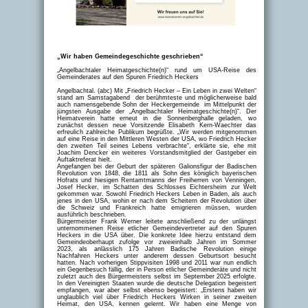
„Wir haben Gemeindegeschichte geschrieben“
„Angelbachtaler Heimatgeschichte(n)“ rund um USA-Reise des
Gemeinderates auf den Spuren Friedrich Heckers
Angelbachtal. (abc) Mit „Friedrich Hecker – Ein Leben in zwei Welten“
stand am Samstagabend der berühmteste und möglicherweise bald
auch namensgebende Sohn der Heckergemeinde im Mittelpunkt der
jüngsten Ausgabe der „Angelbachtaler Heimatgeschichte(n)“. Der
Heimatverein hatte erneut in die Sonnenberghalle geladen, wo
zunächst dessen neue Vorsitzende Elisabeth Kern-Waechter das
erfreulich zahlreiche Publikum begrüßte. „Wir werden mitgenommen
auf eine Reise in den Mittleren Westen der USA, wo Friedrich Hecker
den zweiten Teil seines Lebens verbrachte“, erklärte sie, ehe mit
Joachim Dencker ein weiteres Vorstandsmitglied der Gastgeber ein
Auftaktreferat hielt.
Angefangen bei der Geburt der späteren Galionsfigur der Badischen
Revolution von 1848, die 1811 als Sohn des königlich bayerischen
Hofrats und hiesigen Rentamtmanns der Freiherren von Venningen,
Josef Hecker, im Schatten des Schlosses Eichtersheim zur Welt
gekommen war. Sowohl Friedrich Heckers Leben in Baden, als auch
jenes in den USA, wohin er nach dem Scheitern der Revolution über
die Schweiz und Frankreich hatte emigrieren müssen, wurden
ausführlich beschrieben.
Bürgermeister Frank Werner leitete anschließend zu der unlängst
unternommenen Reise etlicher Gemeindevertreter auf den Spuren
Heckers in die USA über. Die konkrete Idee hierzu entstand dem
Gemeindeoberhaupt zufolge vor zweieinhalb Jahren im Sommer
2023, als anlässlich 175 Jahren Badische Revolution einige
Nachfahren Heckers unter anderem dessen Geburtsort besucht
hatten. Nach vorherigen Stippvisiten 1998 und 2011 war nun endlich
ein Gegenbesuch fällig, der in Person etlicher Gemeinderäte und nicht
zuletzt auch des Bürgermeisters selbst im September 2025 erfolgte.
In den Vereinigten Staaten wurde die deutsche Delegation begeistert
empfangen, war aber selbst ebenso begeistert: „Erstens haben wir
unglaublich viel über Friedrich Heckers Wirken in seiner zweiten
Heimat, den USA, kennen gelernt. Wir haben eine Menge von